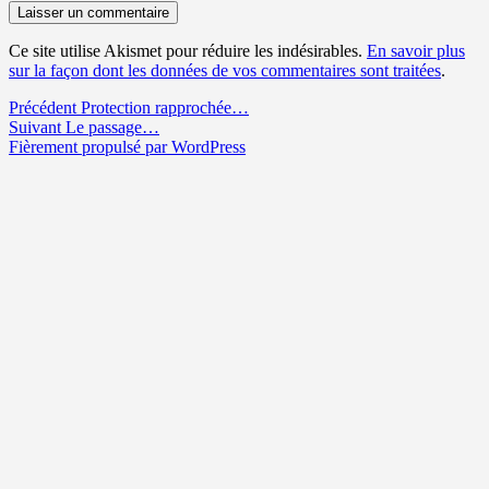
Ce site utilise Akismet pour réduire les indésirables.
En savoir plus
sur la façon dont les données de vos commentaires sont traitées
.
Navigation
Article
Précédent
Protection rapprochée…
Article
précédent :
Suivant
Le passage…
de
suivant :
Fièrement propulsé par WordPress
l’article