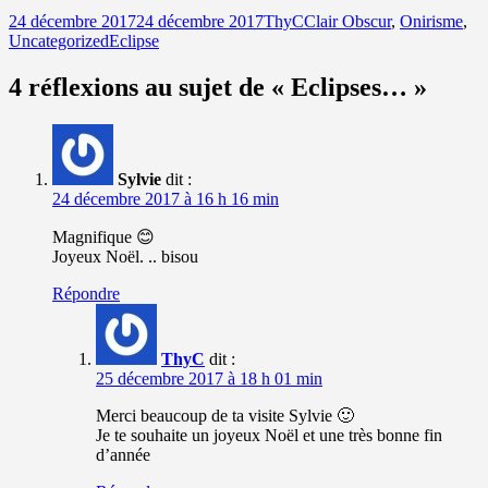
Publié
Auteur
Catégories
24 décembre 2017
24 décembre 2017
ThyC
Clair Obscur
,
Onirisme
,
le
Mots-
Uncategorized
Eclipse
clés
4 réflexions au sujet de « Eclipses… »
Sylvie
dit :
24 décembre 2017 à 16 h 16 min
Magnifique 😊
Joyeux Noël. .. bisou
Répondre
ThyC
dit :
25 décembre 2017 à 18 h 01 min
Merci beaucoup de ta visite Sylvie 🙂
Je te souhaite un joyeux Noël et une très bonne fin
d’année