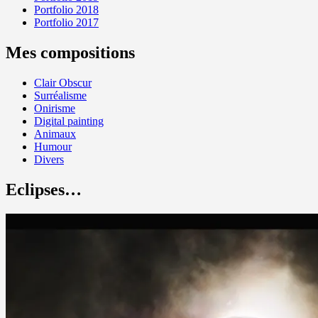
Portfolio 2018
Portfolio 2017
Mes compositions
Clair Obscur
Surréalisme
Onirisme
Digital painting
Animaux
Humour
Divers
Eclipses…