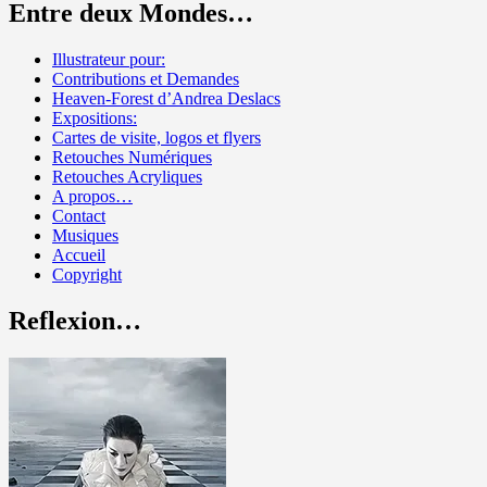
Entre deux Mondes…
Illustrateur pour:
Contributions et Demandes
Heaven-Forest d’Andrea Deslacs
Expositions:
Cartes de visite, logos et flyers
Retouches Numériques
Retouches Acryliques
A propos…
Contact
Musiques
Accueil
Copyright
Reflexion…