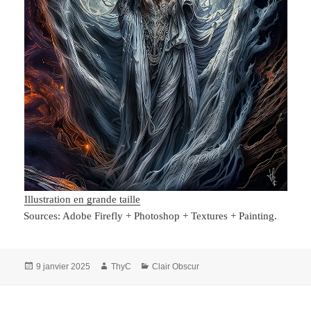
Illustration en grande taille
Sources: Adobe Firefly + Photoshop + Textures + Painting.
Publié
Auteur
Catégories
9 janvier 2025
ThyC
Clair Obscur
le