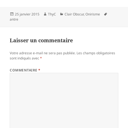
Publié
Auteur
Catégories
Mots-
25 janvier 2015
ThyC
Clair Obscur
,
Onirisme
le
clés
antre
Laisser un commentaire
Votre adresse e-mail ne sera pas publiée.
Les champs obligatoires
sont indiqués avec
*
COMMENTAIRE
*