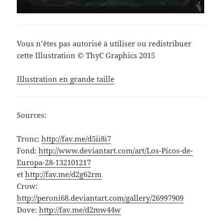
Vous n’êtes pas autorisé à utiliser ou redistribuer
cette Illustration © ThyC Graphics 2015
Illustration en grande taille
Sources:
Tronc:
http://fav.me/d5ii8i7
Fond:
http://www.deviantart.com/art/Los-Picos-de-
Europa-28-132101217
et
http://fav.me/d2g62rm
Crow:
http://peroni68.deviantart.com/gallery/26997909
Dove:
http://fav.me/d2mw44w