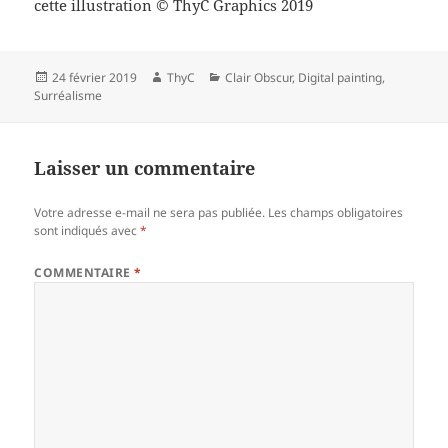
cette illustration © ThyC Graphics 2019
Publié
Auteur
Catégories
24 février 2019
ThyC
Clair Obscur
,
Digital painting
,
le
Surréalisme
Laisser un commentaire
Votre adresse e-mail ne sera pas publiée.
Les champs obligatoires
sont indiqués avec
*
COMMENTAIRE
*