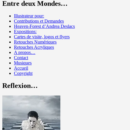
Entre deux Mondes…
Illustrateur pour:
Contributions et Demandes
Heaven-Forest d’Andrea Deslacs
Expositions:
Cartes de visite, logos et flyers
Retouches Numériques
Retouches Acryliques
A propos…
Contact
Musiques
Accueil
Copyright
Reflexion…