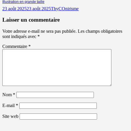
Illustration en grande taille
Publié
Auteur
Catégories
23 août 2025
23 août 2025
ThyC
Onirisme
le
Laisser un commentaire
Votre adresse e-mail ne sera pas publiée.
Les champs obligatoires
sont indiqués avec
*
Commentaire
*
Nom
*
E-mail
*
Site web