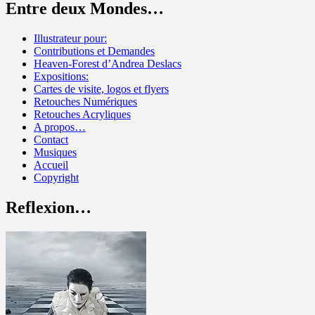
Entre deux Mondes…
Illustrateur pour:
Contributions et Demandes
Heaven-Forest d’Andrea Deslacs
Expositions:
Cartes de visite, logos et flyers
Retouches Numériques
Retouches Acryliques
A propos…
Contact
Musiques
Accueil
Copyright
Reflexion…