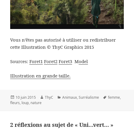
Vous n’êtes pas autorisé à utiliser ou redistribuer
cette Illustration © ThyC Graphics 2015
Sources:
Foret1
Foret2
Foret3
M
odel
Illustration en grande taille.
Publié
Auteur
Catégories
Mots-
10 juin 2015
ThyC
Animaux
,
Surréalisme
femme
,
le
clés
fleurs
,
loup
,
nature
2 réflexions au sujet de « Uni…vert… »