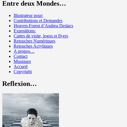
Entre deux Mondes…
Illustrateur pour:
Contributions et Demandes
Heaven-Forest d’Andrea Deslacs
Expositions:
Cartes de visite, logos et flyers
Retouches Numériques
Retouches Acryliques
A propos…
Contact
Musiques
Accueil
Copyright
Reflexion…