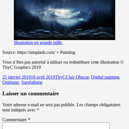
Illustration en grande taille.
Source: https://unsplash.com/ + Painting
Vous n’êtes pas autorisé à utiliser ou redistribuer cette illustration ©
ThyC Graphics 2019
Publié
Auteur
Catégories
25 janvier 2019
10 avril 2019
ThyC
Clair Obscur
,
Digital painting
,
le
Onirisme
,
Surréalisme
Laisser un commentaire
Votre adresse e-mail ne sera pas publiée.
Les champs obligatoires
sont indiqués avec
*
Commentaire
*