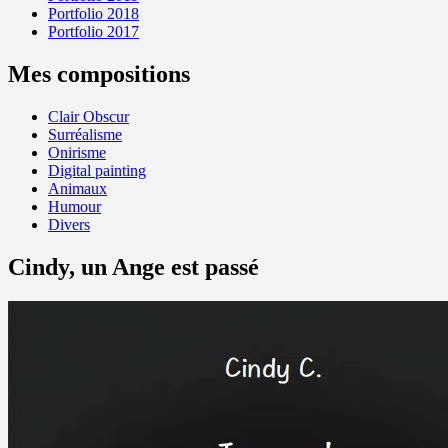
Portfolio 2018
Portfolio 2017
Mes compositions
Clair Obscur
Surréalisme
Onirisme
Digital painting
Animaux
Humour
Divers
Cindy, un Ange est passé