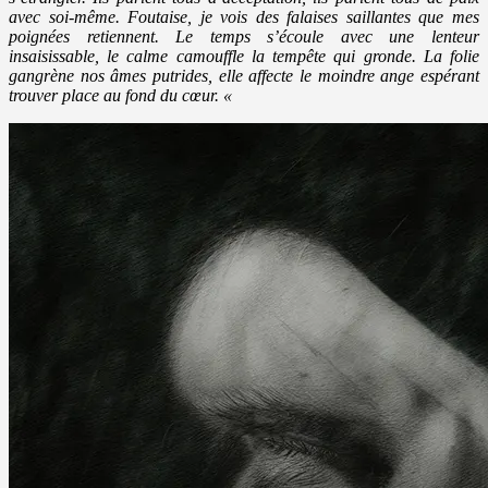
avec soi-même. Foutaise, je vois des falaises saillantes que mes
poignées retiennent. Le temps s’écoule avec une lenteur
insaisissable, le calme camouffle la tempête qui gronde. La folie
gangrène nos âmes putrides, elle affecte le moindre ange espérant
trouver place au fond du cœur. «