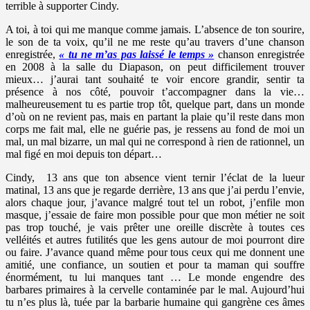
terrible à supporter Cindy.
A toi, à toi qui me manque comme jamais. L’absence de ton sourire,
le son de ta voix, qu’il ne me reste qu’au travers d’une chanson
enregistrée,
« tu ne m’as pas laissé le temps »
chanson enregistrée
en 2008 à la salle du Diapason, on peut difficilement trouver
mieux… j’aurai tant souhaité te voir encore grandir, sentir ta
présence à nos côté, pouvoir t’accompagner dans la vie…
malheureusement tu es partie trop tôt, quelque part, dans un monde
d’où on ne revient pas, mais en partant la plaie qu’il reste dans mon
corps me fait mal, elle ne guérie pas, je ressens au fond de moi un
mal, un mal bizarre, un mal qui ne correspond à rien de rationnel, un
mal figé en moi depuis ton départ…
Cindy, 13 ans que ton absence vient ternir l’éclat de la lueur
matinal, 13 ans que je regarde derrière, 13 ans que j’ai perdu l’envie,
alors chaque jour, j’avance malgré tout tel un robot, j’enfile mon
masque, j’essaie de faire mon possible pour que mon métier ne soit
pas trop touché, je vais prêter une oreille discrète à toutes ces
velléités et autres futilités que les gens autour de moi pourront dire
ou faire. J’avance quand même pour tous ceux qui me donnent une
amitié, une confiance, un soutien et pour ta maman qui souffre
énormément, tu lui manques tant … Le monde engendre des
barbares primaires à la cervelle contaminée par le mal. Aujourd’hui
tu n’es plus là, tuée par la barbarie humaine qui gangrène ces âmes