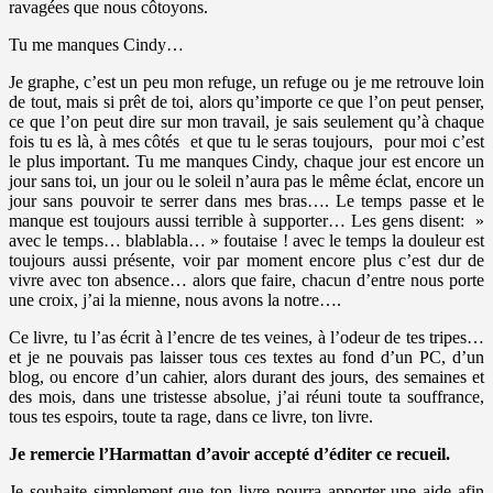
ravagées que nous côtoyons.
Tu me manques Cindy…
Je graphe, c’est un peu mon refuge, un refuge ou je me retrouve loin
de tout, mais si prêt de toi, alors qu’importe ce que l’on peut penser,
ce que l’on peut dire sur mon travail, je sais seulement qu’à chaque
fois tu es là, à mes côtés et que tu le seras toujours, pour moi c’est
le plus important. Tu me manques Cindy, chaque jour est encore un
jour sans toi, un jour ou le soleil n’aura pas le même éclat, encore un
jour sans pouvoir te serrer dans mes bras…. Le temps passe et le
manque est toujours aussi terrible à supporter… Les gens disent: »
avec le temps… blablabla… » foutaise ! avec le temps la douleur est
toujours aussi présente, voir par moment encore plus c’est dur de
vivre avec ton absence… alors que faire, chacun d’entre nous porte
une croix, j’ai la mienne, nous avons la notre….
Ce livre, tu l’as écrit à l’encre de tes veines, à l’odeur de tes tripes…
et je ne pouvais pas laisser tous ces textes au fond d’un PC, d’un
blog, ou encore d’un cahier, alors durant des jours, des semaines et
des mois, dans une tristesse absolue, j’ai réuni toute ta souffrance,
tous tes espoirs, toute ta rage, dans ce livre, ton livre.
Je remercie l’Harmattan d’avoir accepté d’éditer ce recueil.
Je souhaite simplement que ton livre pourra apporter une aide afin