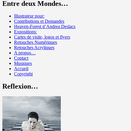
Entre deux Mondes…
Illustrateur pour:
Contributions et Demandes
Heaven-Forest d’Andrea Deslacs
Expositions:
Cartes de visite, logos et flyers
Retouches Numériques
Retouches Acryliques
A propos…
Contact
Musiques
Accueil
Copyright
Reflexion…