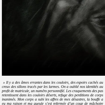
» Il y a des âmes errantes dans les couloirs, des espoirs cachés au
creux des sillons tracés par les larmes. On a oublié nos identités au
profit de matricule, un numéro personnifié. Les craquements des pas
retentissent dans les couloirs déserts, refuge des perditions de corps
inanimés. Mon corps a subi les affres de mes désastres, la bouffe a
eu ma raison et ma gueule s’est refermée d’un coup de mâchoire