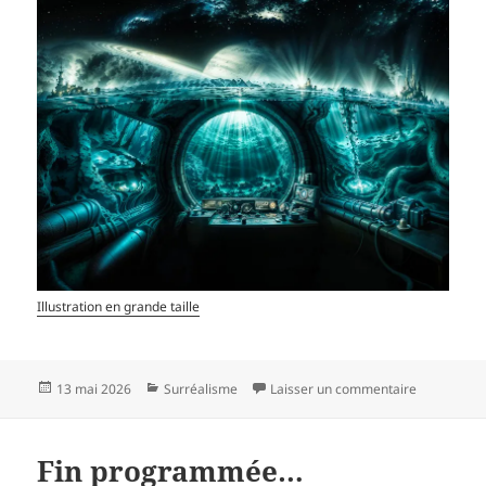
Illustration en grande taille
Publié
Catégories
sur Titan…
13 mai 2026
Surréalisme
Laisser un commentaire
le
Fin programmée…