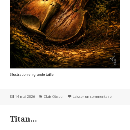
Illustration en grande taille
Publié
Catégories
sur La grif
14 mai 2026
Clair Obscur
Laisser un commentaire
le
Titan…