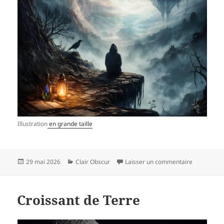
Illustration
en grande taille
Publié
Catégories
sur Vers u
29 mai 2026
Clair Obscur
Laisser un commentaire
le
Croissant de Terre