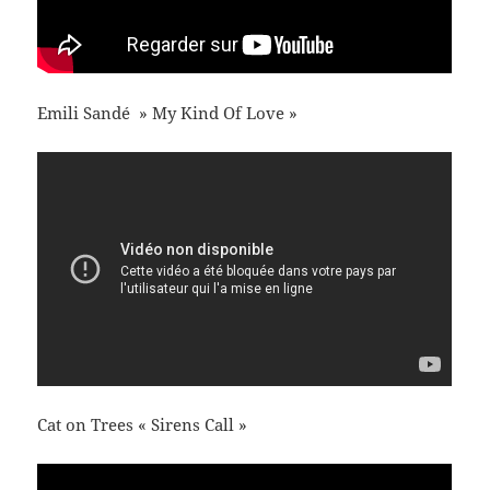
Emili Sandé » My Kind Of Love »
Cat on Trees « Sirens Call »