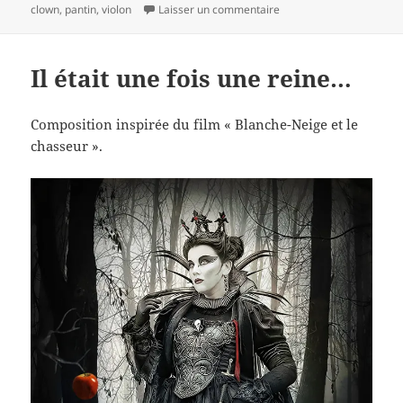
le
sur Sans regard…
clés
clown
,
pantin
,
violon
Laisser un commentaire
Il était une fois une reine…
Composition inspirée du film « Blanche-Neige et le
chasseur ».