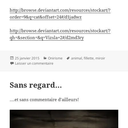
http://browse.deviantart.com/resources/stockart/?
order=9&q=cat&offset=24#/d1jadwz
http://browse.deviantart.com/resources/stockart/?
qh=&section=&q=Vizsla+2#/d2md3ry
Publié
Catégories
Mots-
25 janvier 2015
Onirisme
animal
,
fillette
,
miroir
le
sur La petite fille d’un autre monde
clés
Laisser un commentaire
Sans regard…
….et sans commentaire d’ailleurs!