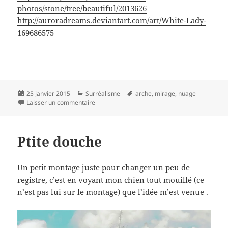
photos/stone/tree/beautiful/2013626
http://auroradreams.deviantart.com/art/White-Lady-
169686575
Publié
Catégories
Mots-
25 janvier 2015
Surréalisme
arche
,
mirage
,
nuage
le
sur Mirage C
clés
Laisser un commentaire
Ptite douche
Un petit montage juste pour changer un peu de
registre, c’est en voyant mon chien tout mouillé (ce
n’est pas lui sur le montage) que l’idée m’est venue .