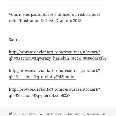
Vous n’êtes pas autorisé à utiliser ou redistribuer
cette Illustration © ThyC Graphics 2015
Sources:
http://browse.deviantart.com/resources/stockart/?
qh=&section=&q=crazy+harlekin+stock+003#/d4exfr4
http://browse.deviantart.com/resources/stockart/?
qh=&section=&q=divinity#/d3jmnlm
http://browse.deviantart.com/resources/stockart/?
qh=&section=&q=pierrot#/do6257
Publié
Catégories
Mots-
25 janvier 2015
Clair Obscur
,
Digital painting
,
Onirisme