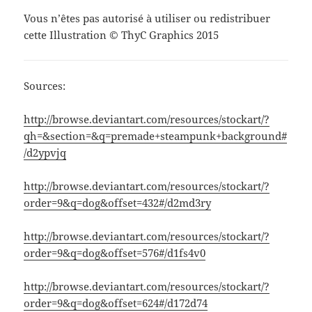
Vous n’êtes pas autorisé à utiliser ou redistribuer
cette Illustration © ThyC Graphics 2015
Sources:
http://browse.deviantart.com/resources/stockart/?
qh=&section=&q=premade+steampunk+background#
/d2ypvjq
http://browse.deviantart.com/resources/stockart/?
order=9&q=dog&offset=432#/d2md3ry
http://browse.deviantart.com/resources/stockart/?
order=9&q=dog&offset=576#/d1fs4v0
http://browse.deviantart.com/resources/stockart/?
order=9&q=dog&offset=624#/d172d74