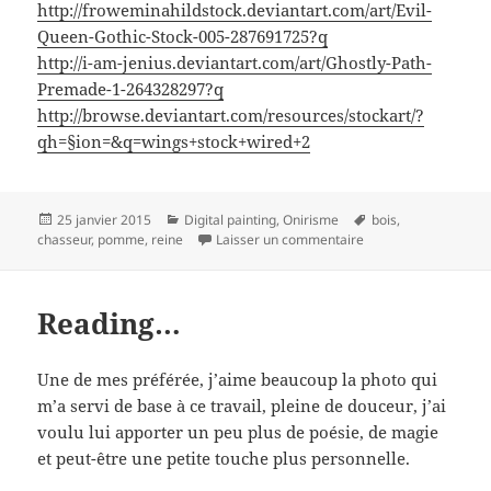
http://froweminahildstock.deviantart.com/art/Evil-
Queen-Gothic-Stock-005-287691725?q
http://i-am-jenius.deviantart.com/art/Ghostly-Path-
Premade-1-264328297?q
http://browse.deviantart.com/resources/stockart/?
qh=§ion=&q=wings+stock+wired+2
Publié
Catégories
Mots-
25 janvier 2015
Digital painting
,
Onirisme
bois
,
le
sur Il était une fois 
clés
chasseur
,
pomme
,
reine
Laisser un commentaire
Reading…
Une de mes préférée, j’aime beaucoup la photo qui
m’a servi de base à ce travail, pleine de douceur, j’ai
voulu lui apporter un peu plus de poésie, de magie
et peut-être une petite touche plus personnelle.