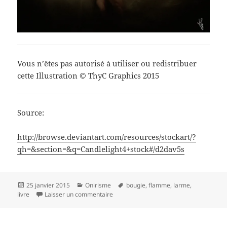
Vous n’êtes pas autorisé à utiliser ou redistribuer
cette Illustration © ThyC Graphics 2015
Source:
http://browse.deviantart.com/resources/stockart/?
qh=&section=&q=Candlelight4+stock#/d2dav5s
Publié
Catégories
Mots-
25 janvier 2015
Onirisme
bougie
,
flamme
,
larme
,
le
sur Reading…
clés
livre
Laisser un commentaire