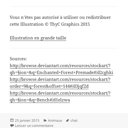
Vous n’êtes pas autorisé à utiliser ou redistribuer
cette Illustration © ThyC Graphics 2015
Illustration en grande taille
Sources:
http://browse.deviantart.com/resources/stockart/?
qh=§ion=&q=Enchanted+Forest+Premade#/d2cghki
http://browse.deviantart.com/resources/stockart/?
order=9&q=forest&offset=144#/d3jqf2d
http://browse.deviantart.com/resources/stockart/?
qh=§ion=&q=Bench#/d1elzwa
Publié
Catégories
Mots-
25 janvier 2015
Animaux
chat
le
sur My little pussy…
clés
Laisser un commentaire