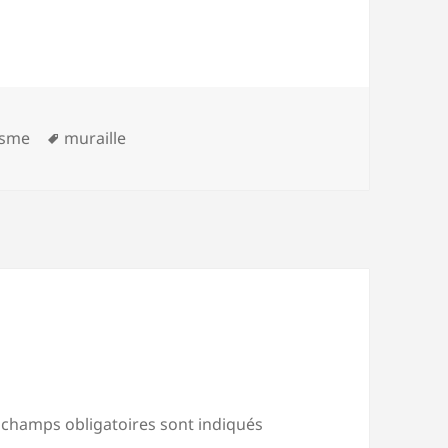
Mots-
isme
muraille
clés
 champs obligatoires sont indiqués