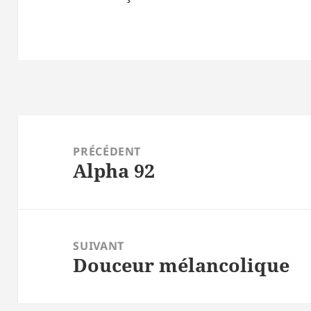
Navigation
de
PRÉCÉDENT
Alpha 92
l’article
Article
précédent :
SUIVANT
Douceur mélancolique
Article
suivant :