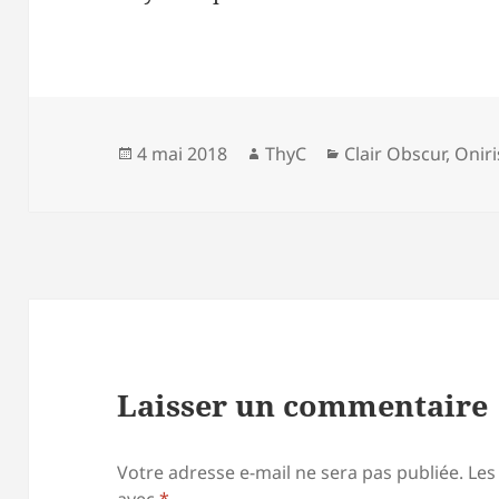
Publié
Auteur
Catégories
4 mai 2018
ThyC
Clair Obscur
,
Onir
le
Laisser un commentaire
Votre adresse e-mail ne sera pas publiée.
Les
avec
*