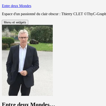
Aller
Entre deux Mondes
au
Espace d'un passionné du clair obscur : Thierry CLET ©ThyC-Graph
contenu
Menu et widgets
Entre deux Mondes…