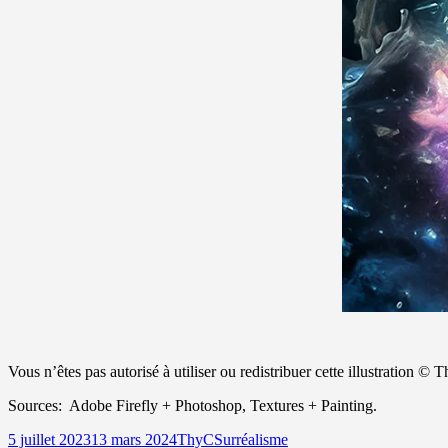
Vous n’êtes pas autorisé à utiliser ou redistribuer cette illustration 
Sources: Adobe Firefly + Photoshop, Textures + Painting.
Publié
Auteur
Catégories
5 juillet 2023
13 mars 2024
ThyC
Surréalisme