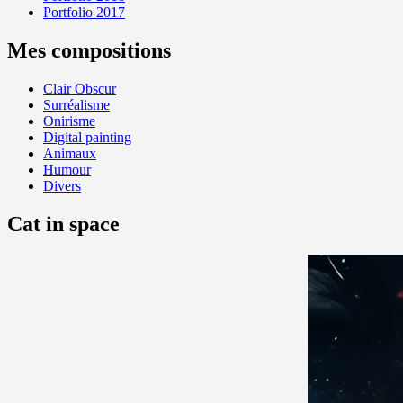
Portfolio 2017
Mes compositions
Clair Obscur
Surréalisme
Onirisme
Digital painting
Animaux
Humour
Divers
Cat in space