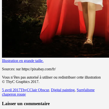
Illustration en grande taille.
Sources: sur https://pixabay.com/fr/
Vous n’êtes pas autorisé à utiliser ou redistribuer cette illustration
©
ThyC Graphics 2017.
Publié
Auteur
Catégories
Mots-
5 avril 2017
ThyC
Clair Obscur
,
Digital painting
,
Surréalisme
le
clés
chaperon rouge
Laisser un commentaire