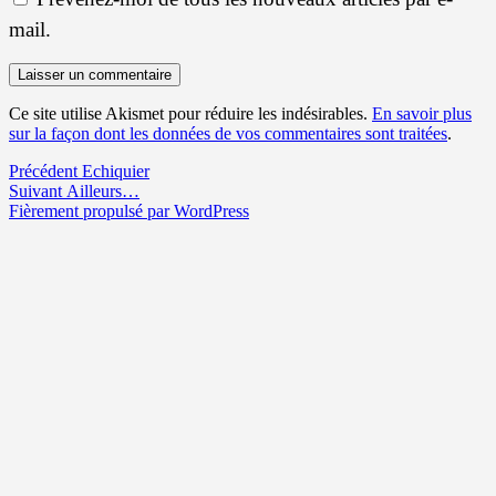
mail.
Ce site utilise Akismet pour réduire les indésirables.
En savoir plus
sur la façon dont les données de vos commentaires sont traitées
.
Navigation
Article
Précédent
Echiquier
Article
précédent :
Suivant
Ailleurs…
de
suivant :
Fièrement propulsé par WordPress
l’article