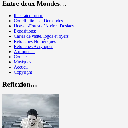
Entre deux Mondes…
Illustrateur pour:
Contributions et Demandes
Heaven-Forest d’Andrea Deslacs
Expositions:
Cartes de visite, logos et flyers
Retouches Numériques
Retouches Acryliques
A propos…
Contact
Musiques
Accueil
Copyright
Reflexion…