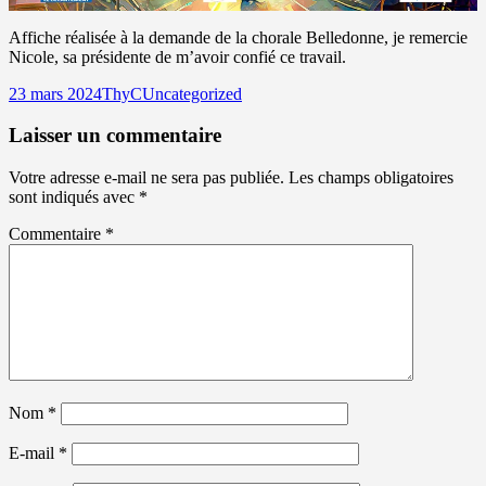
Affiche réalisée à la demande de la chorale Belledonne, je remercie
Nicole, sa présidente de m’avoir confié ce travail.
Publié
Auteur
Catégories
23 mars 2024
ThyC
Uncategorized
le
Laisser un commentaire
Votre adresse e-mail ne sera pas publiée.
Les champs obligatoires
sont indiqués avec
*
Commentaire
*
Nom
*
E-mail
*