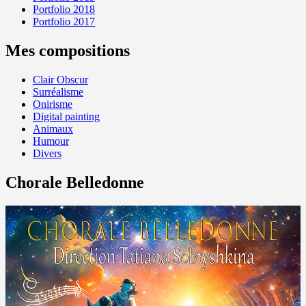
Portfolio 2018
Portfolio 2017
Mes compositions
Clair Obscur
Surréalisme
Onirisme
Digital painting
Animaux
Humour
Divers
Chorale Belledonne