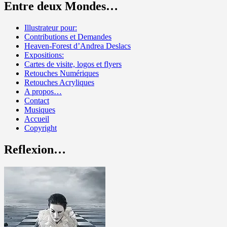
Entre deux Mondes…
Illustrateur pour:
Contributions et Demandes
Heaven-Forest d’Andrea Deslacs
Expositions:
Cartes de visite, logos et flyers
Retouches Numériques
Retouches Acryliques
A propos…
Contact
Musiques
Accueil
Copyright
Reflexion…