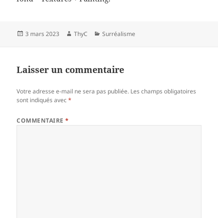
Publié
Auteur
Catégories
3 mars 2023
ThyC
Surréalisme
le
Laisser un commentaire
Votre adresse e-mail ne sera pas publiée.
Les champs obligatoires
sont indiqués avec
*
COMMENTAIRE
*