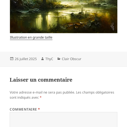
Illustration en grande taille
Publié
Auteur
Catégories
26 juillet 2025
ThyC
Clair Obscur
le
Laisser un commentaire
Votre adresse e-mail ne sera pas publiée.
Les champs obligatoires
sont indiqués avec
*
COMMENTAIRE
*