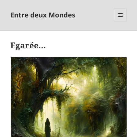
Entre deux Mondes
MENU
ET
WIDGETS
Egarée…