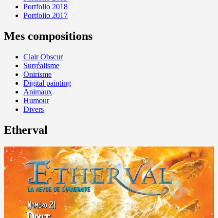
Portfolio 2018
Portfolio 2017
Mes compositions
Clair Obscur
Surréalisme
Onirisme
Digital painting
Animaux
Humour
Divers
Etherval