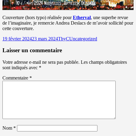
Couverture (hors typo) réalisée pour
Etherval
, une superbe revue
de l’imaginaire, je remercie Andrea Deslacs de m’avoir sollicité pour
cette couverture.
Publié
Auteur
Catégories
19 février 2024
23 mars 2024
ThyC
Uncategorized
le
Laisser un commentaire
Votre adresse e-mail ne sera pas publiée.
Les champs obligatoires
sont indiqués avec
*
Commentaire
*
Nom
*