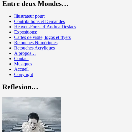
Entre deux Mondes…
Illustrateur pour:
Contributions et Demandes
Heaven-Forest d’Andrea Deslacs
Expositions:
Cartes de visite, logos et flyers
Retouches Numériques
Retouches Acryliques
A propos…
Contact
Musiques
Accueil
Copyright
Reflexion…