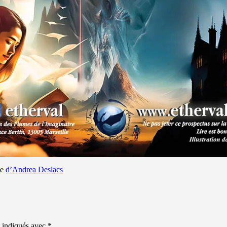
de
d’Andrea Deslacs
t indiqués avec
*