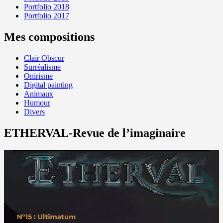
Portfolio 2018
Portfolio 2017
Mes compositions
Clair Obscur
Surréalisme
Onirisme
Digital painting
Animaux
Humour
Divers
ETHERVAL-Revue de l’imaginaire