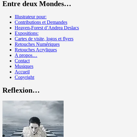
Entre deux Mondes…
Illustrateur pour:
Contributions et Demandes
Heaven-Forest d’Andrea Deslacs
Expositions:
Cartes de visite, logos et flyers
Retouches Numériques
Retouches Acryliques
A propos…
Contact
Musiques
Accueil
Copyright
Reflexion…