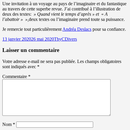
Une invitation à un voyage au pays de l’imaginaire et du fantastique
au travers de cette superbe revue. J’ai contribué à l’illustration de
deux des textes:
» Quand vient le temps d’après » et
«
A
l’abattoir »
»,
deux textes ou l’imaginaire prend toute sa puissance.
Je remercie tout particulièrement
Andréa Deslacs
pour sa confiance.
Publié
Auteur
Catégories
13 janvier 2020
26 mai 2020
ThyC
Divers
le
Laisser un commentaire
Votre adresse e-mail ne sera pas publiée.
Les champs obligatoires
sont indiqués avec
*
Commentaire
*
Nom
*