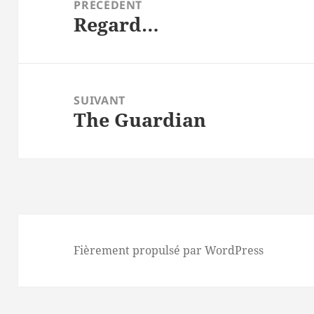
de
PRÉCÉDENT
Regard…
l’article
Article
précédent :
SUIVANT
The Guardian
Article
suivant :
Fièrement propulsé par WordPress