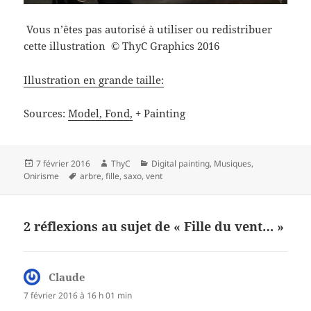
Vous n’êtes pas autorisé à utiliser ou redistribuer
cette illustration
ThyC Graphics 2016
©
Illustration en grande taille:
Sources:
Model,
Fond,
+ Painting
Publié
Auteur
Catégories
7 février 2016
ThyC
Digital painting
,
Musiques
,
le
Mots-
Onirisme
arbre
,
fille
,
saxo
,
vent
clés
2 réflexions au sujet de « Fille du vent… »
Claude
dit :
7 février 2016 à 16 h 01 min