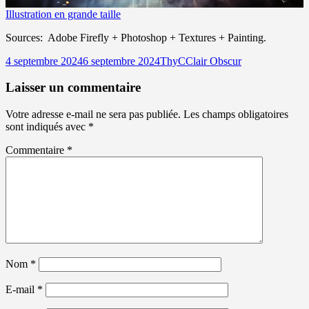
Illustration en grande taille
Sources: Adobe Firefly + Photoshop + Textures + Painting.
Publié
Auteur
Catégories
4 septembre 2024
6 septembre 2024
ThyC
Clair Obscur
le
Laisser un commentaire
Votre adresse e-mail ne sera pas publiée.
Les champs obligatoires
sont indiqués avec
*
Commentaire
*
Nom
*
E-mail
*