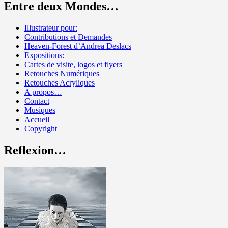
Entre deux Mondes…
Illustrateur pour:
Contributions et Demandes
Heaven-Forest d’Andrea Deslacs
Expositions:
Cartes de visite, logos et flyers
Retouches Numériques
Retouches Acryliques
A propos…
Contact
Musiques
Accueil
Copyright
Reflexion…