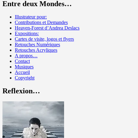
Entre deux Mondes…
Illustrateur pour:
Contributions et Demandes
Heaven-Forest d’Andrea Deslacs
Expositions:
Cartes de visite, logos et flyers
Retouches Numériques
Retouches Acryliques
A propos…
Contact
Musiques
Accueil
Copyright
Reflexion…