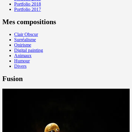
Portfolio 2018
Portfolio 2017
Mes compositions
Clair Obscur
Surréalisme
Onirisme
Digital painting
Animaux
Humour
Divers
Fusion