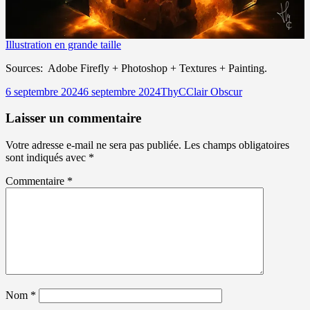
Illustration en grande taille
Sources: Adobe Firefly + Photoshop + Textures + Painting.
Publié
Auteur
Catégories
6 septembre 2024
6 septembre 2024
ThyC
Clair Obscur
le
Laisser un commentaire
Votre adresse e-mail ne sera pas publiée.
Les champs obligatoires
sont indiqués avec
*
Commentaire
*
Nom
*