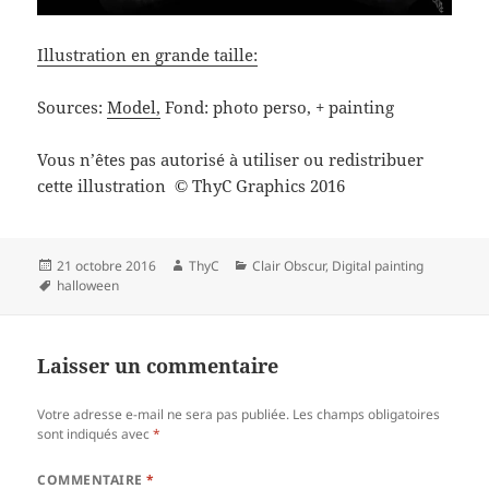
Illustration en grande taille:
Sources:
Model,
Fond: photo perso, + painting
Vous n’êtes pas autorisé à utiliser ou redistribuer
cette illustration
ThyC Graphics 2016
©
Publié
Auteur
Catégories
21 octobre 2016
ThyC
Clair Obscur
,
Digital painting
le
Mots-
halloween
clés
Laisser un commentaire
Votre adresse e-mail ne sera pas publiée.
Les champs obligatoires
sont indiqués avec
*
COMMENTAIRE
*