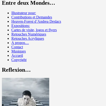
Entre deux Mondes…
Illustrateur pour:
Contributions et Demandes
Heaven-Forest d’Andrea Deslacs
Expositions:
Cartes de visite, logos et flyers
Retouches Numériques
Retouches Acryliques
A propos…
Contact
Musiques
Accueil
Copyright
Reflexion…