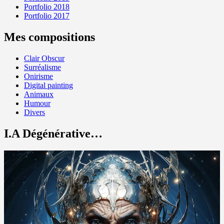
Portfolio 2018
Portfolio 2017
Mes compositions
Clair Obscur
Surréalisme
Onirisme
Digital painting
Animaux
Humour
Divers
I.A Dégénérative…