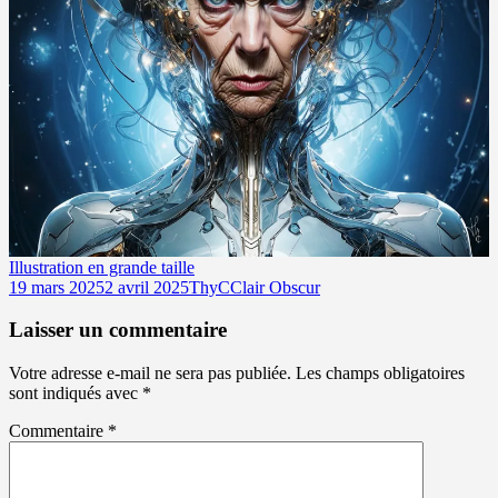
Illustration en grande taille
Publié
Auteur
Catégories
19 mars 2025
2 avril 2025
ThyC
Clair Obscur
le
Laisser un commentaire
Votre adresse e-mail ne sera pas publiée.
Les champs obligatoires
sont indiqués avec
*
Commentaire
*