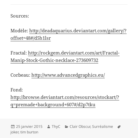
Sources:
Modèle:
http://deadaquarius.deviantart.com/gallery/?
offset=48#/d5h1lsr
Fractal:
http://rockgem.deviantart.com/art/Fractal-
Manip-Stock-Gothic-necklace-273609732
Corbeau:
http://www.advancedgraphics.eu/
Fond:
http://browse.deviantart.com/resources/stockart/?
q=premade+background+607#/d2p7tku
Publié
Auteur
Catégories
Mots-
25 janvier 2015
ThyC
Clair Obscur
,
Surréalisme
le
clés
joker
,
tim burton