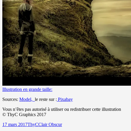
Illustration en grande taille:
Sources:
Model,
le reste sur :
Pixabay
Vous n’êtes pas autorisé à utiliser ou redistribuer cette illustration
©
ThyC Graphics 2017
Publié
Auteur
Catégories
17 mars 2017
ThyC
Clair Obscur
le