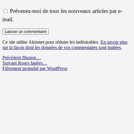
Prévenez-moi de tous les nouveaux articles par e-
mail.
Ce site utilise Akismet pour réduire les indésirables.
En savoir plus
sur la façon dont les données de vos commentaires sont traitées
.
Navigation
Article
Précédent
Illusion…
Article
précédent :
Suivant
Roses fanées…
de
suivant :
Fièrement propulsé par WordPress
l’article