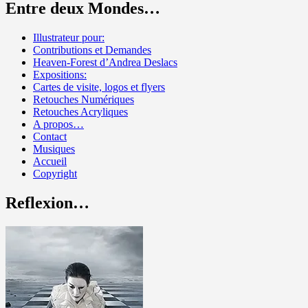
Entre deux Mondes…
Illustrateur pour:
Contributions et Demandes
Heaven-Forest d’Andrea Deslacs
Expositions:
Cartes de visite, logos et flyers
Retouches Numériques
Retouches Acryliques
A propos…
Contact
Musiques
Accueil
Copyright
Reflexion…