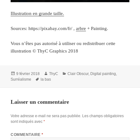
Illustration en grande taille.
Sources: https://pixabay.com/fr/ ,
arbre
+ Painting.
Vous n’êtes pas autorisé à utiliser ou redistribuer cette
illustration © ThyC Graphics 2018
Publié
Auteur
Catégories
9 février 2018
ThyC
Clair Obscur
,
Digital painting
,
le
Mots-
Surréalisme
la bas
clés
Laisser un commentaire
Votre adresse e-mail ne sera pas publiée.
Les champs obligatoires
sont indiqués avec
*
COMMENTAIRE
*