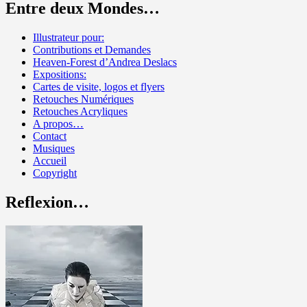
Entre deux Mondes…
Illustrateur pour:
Contributions et Demandes
Heaven-Forest d’Andrea Deslacs
Expositions:
Cartes de visite, logos et flyers
Retouches Numériques
Retouches Acryliques
A propos…
Contact
Musiques
Accueil
Copyright
Reflexion…