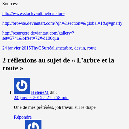
Sources:
http://www.stockvault.net/c/nature
http://browse.deviantart.com/?qh=&section=&global=1&q=gnarly
http://resurgere.deviantart.com/gallery/?
set=5741&offset=72#/d100q1a
Publié
Auteur
Catégories
Mots-
24 janvier 2015
ThyC
Surréalisme
arbre
,
destin
,
route
le
clés
2 réflexions au sujet de « L’arbre et la
route »
HélèneM
dit :
24 janvier 2015 à 21 h 58 min
Une de mes préférées, joli travail sur le drapé
Répondre