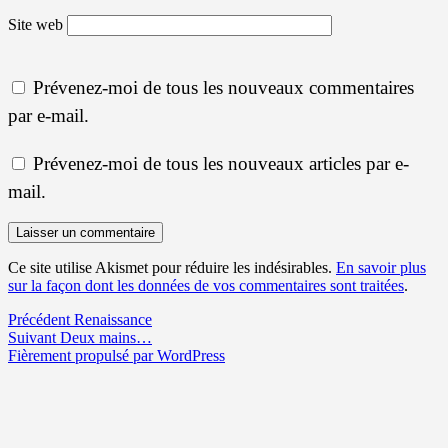
Site web
Prévenez-moi de tous les nouveaux commentaires
par e-mail.
Prévenez-moi de tous les nouveaux articles par e-
mail.
Ce site utilise Akismet pour réduire les indésirables.
En savoir plus
sur la façon dont les données de vos commentaires sont traitées
.
Navigation
Article
Précédent
Renaissance
Article
précédent :
Suivant
Deux mains…
de
suivant :
Fièrement propulsé par WordPress
l’article