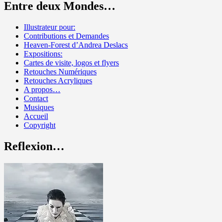
Entre deux Mondes…
Illustrateur pour:
Contributions et Demandes
Heaven-Forest d’Andrea Deslacs
Expositions:
Cartes de visite, logos et flyers
Retouches Numériques
Retouches Acryliques
A propos…
Contact
Musiques
Accueil
Copyright
Reflexion…