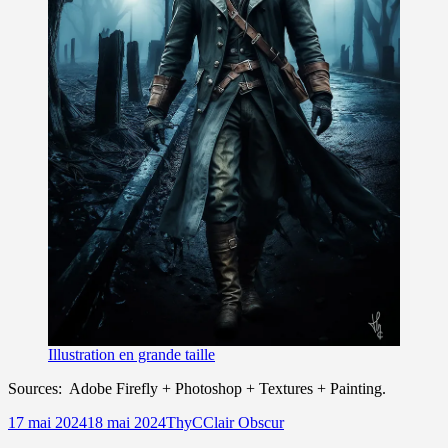
Illustration en grande taille
Sources: Adobe Firefly + Photoshop + Textures + Painting.
Publié
Auteur
Catégories
17 mai 2024
18 mai 2024
ThyC
Clair Obscur
le