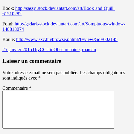
Book:
http://sassy-stock.deviantart.com/art/Book-and-Quill-
61510282
Fond:
http://gsdark-stock.deviantart.com/art/Somptuous-window-
148818074
Boule:
http://www.sxc.hu/browse.phtml?f=view&id=602145
Publié
Auteur
Catégories
Mots-
25 janvier 2015
ThyC
Clair Obscur
chaine
,
roaman
le
clés
Laisser un commentaire
Votre adresse e-mail ne sera pas publiée.
Les champs obligatoires
sont indiqués avec
*
Commentaire
*