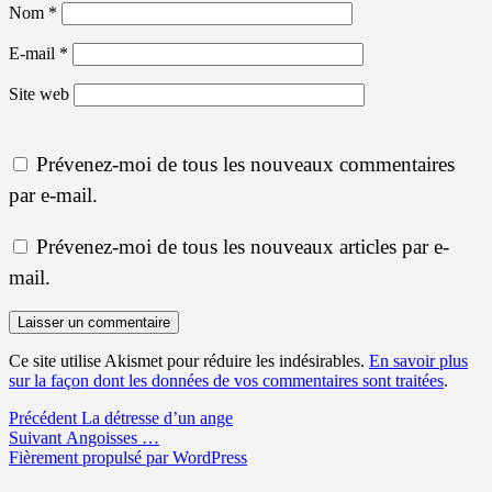
Nom
*
E-mail
*
Site web
Prévenez-moi de tous les nouveaux commentaires
par e-mail.
Prévenez-moi de tous les nouveaux articles par e-
mail.
Ce site utilise Akismet pour réduire les indésirables.
En savoir plus
sur la façon dont les données de vos commentaires sont traitées
.
Navigation
Article
Précédent
La détresse d’un ange
Article
précédent :
Suivant
Angoisses …
de
suivant :
Fièrement propulsé par WordPress
l’article