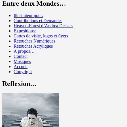
Entre deux Mondes…
Illustrateur pour:
Contributions et Demandes
Heaven-Forest d’Andrea Deslacs
Expositions:
Cartes de visite, logos et flyers
Retouches Numériques
Retouches Acryliques
A propos…
Contact
Musiques
Accueil
Copyright
Reflexion…