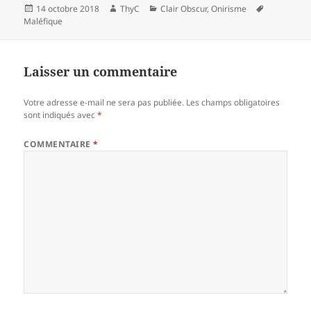
Publié
Auteur
Catégories
Mots-
14 octobre 2018
ThyC
Clair Obscur
,
Onirisme
le
clés
Maléfique
Laisser un commentaire
Votre adresse e-mail ne sera pas publiée.
Les champs obligatoires
sont indiqués avec
*
COMMENTAIRE
*