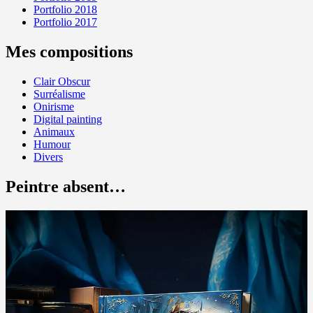
Portfolio 2018
Portfolio 2017
Mes compositions
Clair Obscur
Surréalisme
Onirisme
Digital painting
Animaux
Humour
Divers
Peintre absent…