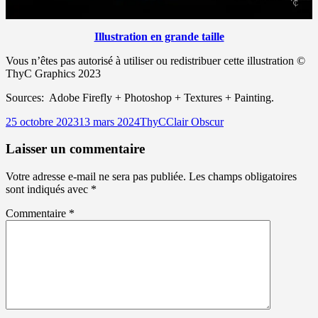
Illustration en grande taille
Vous n’êtes pas autorisé à utiliser ou redistribuer cette illustration ©
ThyC Graphics 2023
Sources: Adobe Firefly + Photoshop + Textures + Painting.
Publié
Auteur
Catégories
25 octobre 2023
13 mars 2024
ThyC
Clair Obscur
le
Laisser un commentaire
Votre adresse e-mail ne sera pas publiée.
Les champs obligatoires
sont indiqués avec
*
Commentaire
*