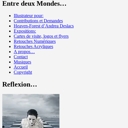
Entre deux Mondes…
Illustrateur pour:
Contributions et Demandes
Heaven-Forest d’Andrea Deslacs
Expositions:
Cartes de visite, logos et flyers
Retouches Numériques
Retouches Acryliques
A propos…
Contact
Musiques
Accueil
Copyright
Reflexion…