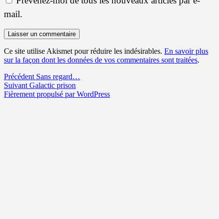
Prévenez-moi de tous les nouveaux articles par e-
mail.
Ce site utilise Akismet pour réduire les indésirables.
En savoir plus
sur la façon dont les données de vos commentaires sont traitées
.
Navigation
Article
Précédent
Sans regard…
Article
précédent :
Suivant
Galactic prison
de
suivant :
Fièrement propulsé par WordPress
l’article