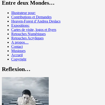
Entre deux Mondes…
Illustrateur pour:
Contributions et Demandes
Heaven-Forest d’Andrea Deslacs
Expositions:
Cartes de visite, logos et flyers
Retouches Numériques
Retouches Acryliques
A propos…
Contact
Musiques
Accueil
Copyright
Reflexion…