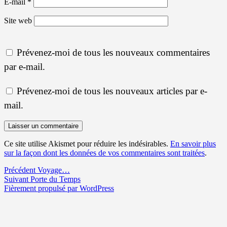
E-mail
*
Site web
Prévenez-moi de tous les nouveaux commentaires
par e-mail.
Prévenez-moi de tous les nouveaux articles par e-
mail.
Ce site utilise Akismet pour réduire les indésirables.
En savoir plus
sur la façon dont les données de vos commentaires sont traitées
.
Navigation
Article
Précédent
Voyage…
Article
précédent :
Suivant
Porte du Temps
de
suivant :
Fièrement propulsé par WordPress
l’article