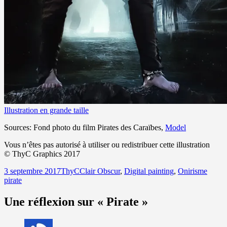
Illustration en grande taille
Sources: Fond photo du film Pirates des Caraïbes,
Model
Vous n’êtes pas autorisé à utiliser ou redistribuer cette illustration
© ThyC Graphics 2017
Publié
Auteur
Catégories
Mots-
3 septembre 2017
ThyC
Clair Obscur
,
Digital painting
,
Onirisme
le
clés
pirate
Une réflexion sur « Pirate »