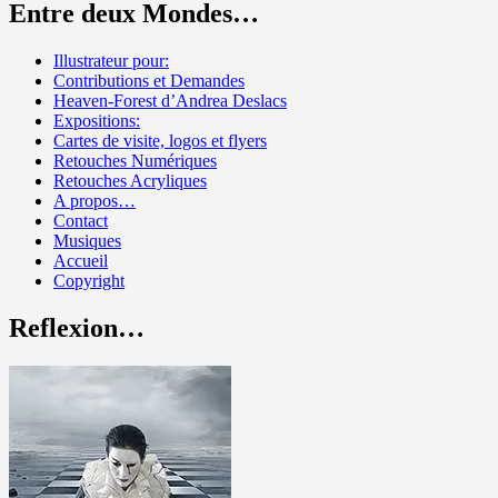
Entre deux Mondes…
Illustrateur pour:
Contributions et Demandes
Heaven-Forest d’Andrea Deslacs
Expositions:
Cartes de visite, logos et flyers
Retouches Numériques
Retouches Acryliques
A propos…
Contact
Musiques
Accueil
Copyright
Reflexion…