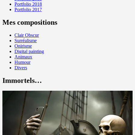
Portfolio 2018
Portfolio 2017
Mes compositions
Clair Obscur
Surréalisme
Onirisme
Digital painting
Animaux
Humour
Divers
Immortels…