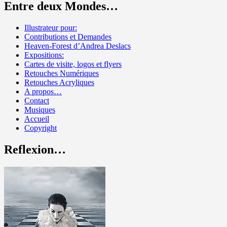
Entre deux Mondes…
Illustrateur pour:
Contributions et Demandes
Heaven-Forest d’Andrea Deslacs
Expositions:
Cartes de visite, logos et flyers
Retouches Numériques
Retouches Acryliques
A propos…
Contact
Musiques
Accueil
Copyright
Reflexion…