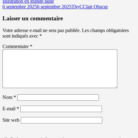
Illustration en grande taille
Publié
Auteur
Catégories
6 septembre 2025
6 septembre 2025
ThyC
Clair Obscur
le
Laisser un commentaire
Votre adresse e-mail ne sera pas publiée.
Les champs obligatoires
sont indiqués avec
*
Commentaire
*
Nom
*
E-mail
*
Site web