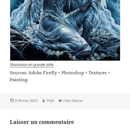
Illustration en grande taille
Sources: Adobe Firefly + Photoshop + Textures +
Painting.
Publié
Auteur
Catégories
8 février 2025
ThyC
Clair Obscur
le
Laisser un commentaire