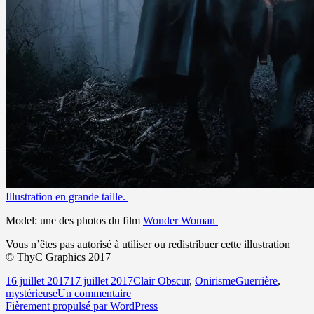
Illustration en grande taille.
Model: une des photos du film
Wonder Woman
Vous n’êtes pas autorisé à utiliser ou redistribuer cette illustration
© ThyC Graphics 2017
Publié
Catégories
Mots-
16 juillet 2017
17 juillet 2017
Clair Obscur
,
Onirisme
Guerrière
,
le
sur
clés
mystérieuse
Un commentaire
Mystérieuse…
Fièrement propulsé par WordPress