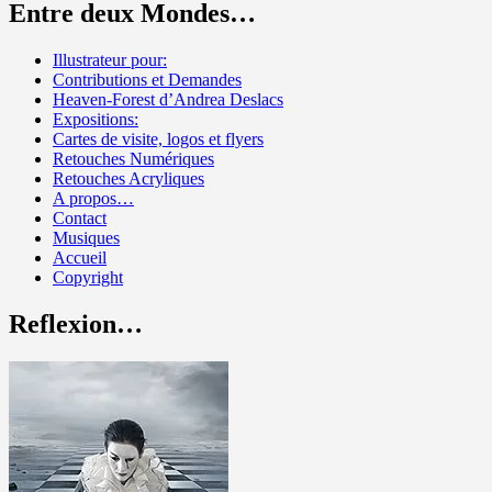
Entre deux Mondes…
Illustrateur pour:
Contributions et Demandes
Heaven-Forest d’Andrea Deslacs
Expositions:
Cartes de visite, logos et flyers
Retouches Numériques
Retouches Acryliques
A propos…
Contact
Musiques
Accueil
Copyright
Reflexion…