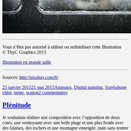
Vous n’êtes pas autorisé à utiliser ou redistribuer cette Illustration
© ThyC Graphics 2015
Illustration en grande taille
Sources:
http://pixabay.com/fr/
Publié
Catégories
Mo
25 janvier 2015
21 mai 2015
Animaux
,
Digital painting
,
Surréalisme
le
sur
cl
chiot
,
neige
,
wagon
2 commentaires
Tendresse…
Plénitude
Je souhaitais réaliser une composition avec l’opposition de deux
cotes, une verdoyante avec une belle plage et une plus froide avec
des falaises, des rochers et une montagne enneigée, mais sans rentrer