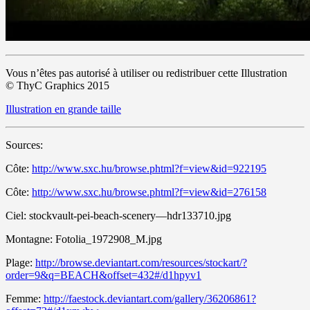
Vous n’êtes pas autorisé à utiliser ou redistribuer cette Illustration
© ThyC Graphics 2015
Illustration en grande taille
Sources:
Côte:
http://www.sxc.hu/browse.phtml?f=view&id=922195
Côte:
http://www.sxc.hu/browse.phtml?f=view&id=276158
Ciel: stockvault-pei-beach-scenery—hdr133710.jpg
Montagne: Fotolia_1972908_M.jpg
Plage:
http://browse.deviantart.com/resources/stockart/?
order=9&q=BEACH&offset=432#/d1hpyv1
Femme:
http://faestock.deviantart.com/gallery/36206861?