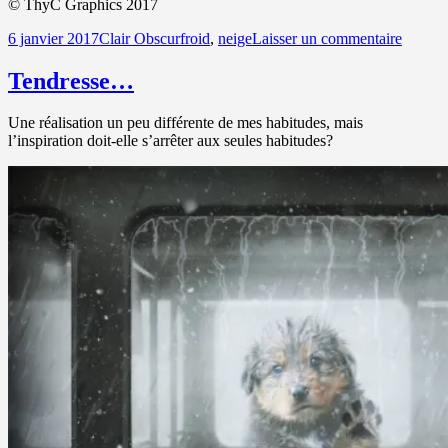
©
ThyC Graphics 2017
Publié
Catégories
Mots-
sur
6 janvier 2017
Clair Obscur
froid
,
neige
Laisser un commentaire
le
clés
Coup
de
Tendresse…
froid
Une réalisation un peu différente de mes habitudes, mais
l’inspiration doit-elle s’arrêter aux seules habitudes?