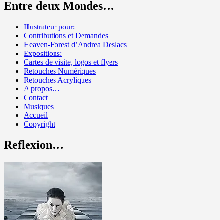
Entre deux Mondes…
Illustrateur pour:
Contributions et Demandes
Heaven-Forest d’Andrea Deslacs
Expositions:
Cartes de visite, logos et flyers
Retouches Numériques
Retouches Acryliques
A propos…
Contact
Musiques
Accueil
Copyright
Reflexion…