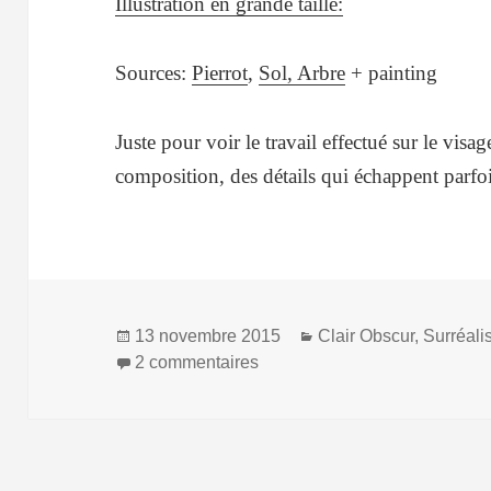
Illustration en grande taille:
Sources:
Pierrot
,
Sol,
Arbre
+ painting
Juste pour voir le travail effectué sur le visa
composition, des détails qui échappent parfo
Publié
Catégories
13 novembre 2015
Clair Obscur
,
Surréal
le
sur Réflexion… (Vol. IV)
2 commentaires