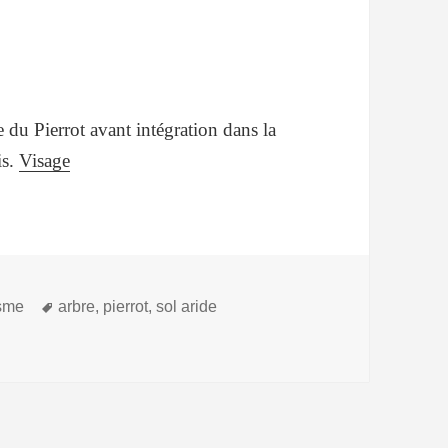
ge du Pierrot avant intégration dans la
is.
Visage
Mots-
isme
arbre
,
pierrot
,
sol aride
clés