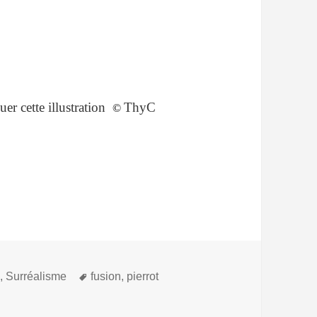
buer cette illustration
ThyC
©
Mots-
g
,
Surréalisme
fusion
,
pierrot
clés