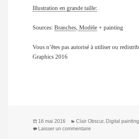
Illustration en grande taille:
Sources:
Branches
,
Modèle
+ painting
Vous n’êtes pas autorisé à utiliser ou redistri
Graphics 2016
Publié
Catégories
16 mai 2016
Clair Obscur
,
Digital paintin
le
sur Fusion…
Laisser un commentaire