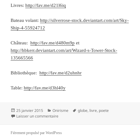
Livres:
http://fav.me/d21l6iq
Bateau volant:
http://silverrose-stock.deviantart.com/art/Sky-
Ship-4-55924712
Château:
http://fav.me/d480m9p
et
http://hbkerr.deviantart.com/art/Wizard-s-Tower-Stock-
135665566
Bibliothèque:
http://fav.me/d2uhnhr
Table:
http://fav.me/d3hl40y
Publié
Catégories
Mots-
25 janvier 2015
Onirisme
globe
,
livre
,
poete
le
sur Le refuge du poète
clés
Laisser un commentaire
Fièrement propulsé par WordPress