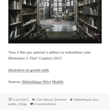
Vous n’êtes pas autorisé à utiliser ou redistribuer cette
Illustration © ThyC Graphics 2015
illustration en grande taille
Sources:
Bibliothèque
Pièce
Modèle
Publié
Catégories
Mots-
6 avril 2015
Clair Obscur
,
Onirisme
bibliothèque
,
livre
,
le
sur Le refuge du poète Vol II
clés
poete
,
refuge
6 commentaires