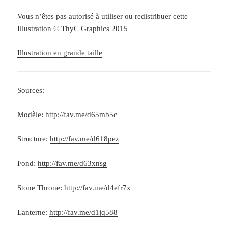
Vous n’êtes pas autorisé à utiliser ou redistribuer cette
Illustration © ThyC Graphics 2015
Illustration en grande taille
Sources:
Modèle:
http://fav.me/d65mb5c
Structure:
http://fav.me/d618pez
Fond:
http://fav.me/d63xnsg
Stone Throne:
http://fav.me/d4efr7x
Lanterne:
http://fav.me/d1jq588