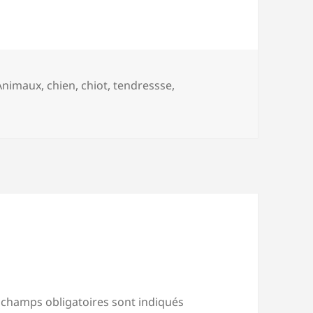
Mots-
Animaux
,
chien
,
chiot
,
tendressse
,
lés
 champs obligatoires sont indiqués