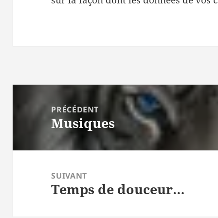
Navigation
de
PRÉCÉDENT
Musiques
l’article
Article
précédent :
SUIVANT
Temps de douceur…
Article
suivant :