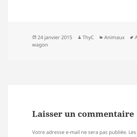
Publié
Auteur
Catégories
24 janvier 2015
ThyC
Animaux
le
c
wagon
Laisser un commentaire
Votre adresse e-mail ne sera pas publiée.
Les