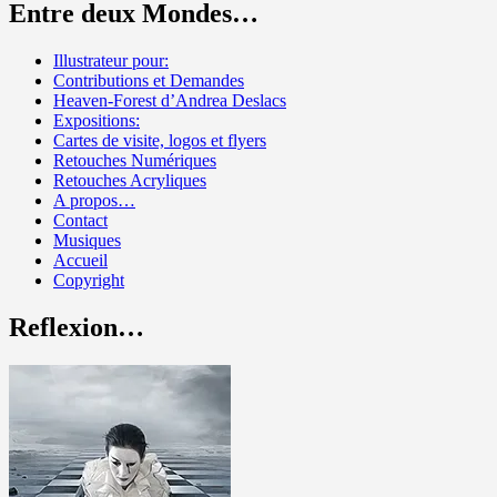
Entre deux Mondes…
Illustrateur pour:
Contributions et Demandes
Heaven-Forest d’Andrea Deslacs
Expositions:
Cartes de visite, logos et flyers
Retouches Numériques
Retouches Acryliques
A propos…
Contact
Musiques
Accueil
Copyright
Reflexion…