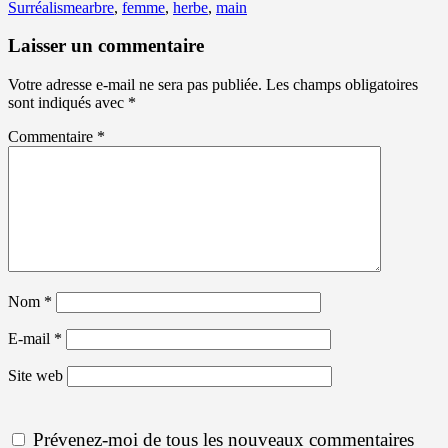
le
Mots-
Surréalisme
arbre
,
femme
,
herbe
,
main
clés
Laisser un commentaire
Votre adresse e-mail ne sera pas publiée.
Les champs obligatoires
sont indiqués avec
*
Commentaire
*
Nom
*
E-mail
*
Site web
Prévenez-moi de tous les nouveaux commentaires