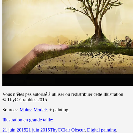
Vous n’êtes pas autorisé à utiliser ou redistribuer cette Illustration
© ThyC Graphics 2015
Sources:
Mains:
Model:
+ painting
Illustration en grande taille:
Publié
Auteur
Catégories
21 juin 2015
21 juin 2015
ThyC
Clair Obscur
,
Digital painting
,