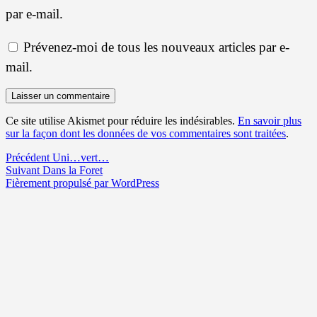
par e-mail.
Prévenez-moi de tous les nouveaux articles par e-
mail.
Ce site utilise Akismet pour réduire les indésirables.
En savoir plus
sur la façon dont les données de vos commentaires sont traitées
.
Navigation
Article
Précédent
Uni…vert…
Article
précédent :
Suivant
Dans la Foret
de
suivant :
Fièrement propulsé par WordPress
l’article