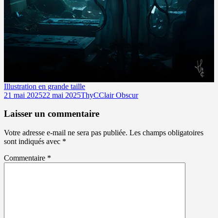
Illustration en grande taille
Publié
Auteur
Catégories
21 mai 2025
22 mai 2025
ThyC
Clair Obscur
le
Laisser un commentaire
Votre adresse e-mail ne sera pas publiée.
Les champs obligatoires
sont indiqués avec
*
Commentaire
*