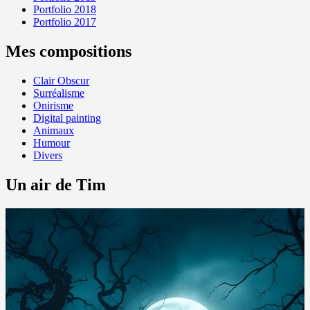
Portfolio 2018
Portfolio 2017
Mes compositions
Clair Obscur
Surréalisme
Onirisme
Digital painting
Animaux
Humour
Divers
Un air de Tim