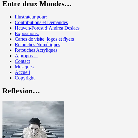
Entre deux Mondes…
Illustrateur pour:
Contributions et Demandes
Heaven-Forest d’Andrea Deslacs
Expositions:
Cartes de visite, logos et flyers
Retouches Numériques
Retouches Acryliques
A propos…
Contact
Musiques
Accueil
Copyright
Reflexion…