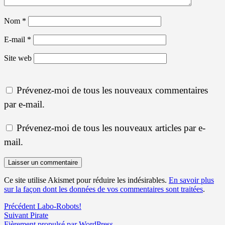
Nom
*
E-mail
*
Site web
Prévenez-moi de tous les nouveaux commentaires
par e-mail.
Prévenez-moi de tous les nouveaux articles par e-
mail.
Ce site utilise Akismet pour réduire les indésirables.
En savoir plus
sur la façon dont les données de vos commentaires sont traitées
.
Navigation
Article
Précédent
Labo-Robots!
Article
précédent :
Suivant
Pirate
de
suivant :
Fièrement propulsé par WordPress