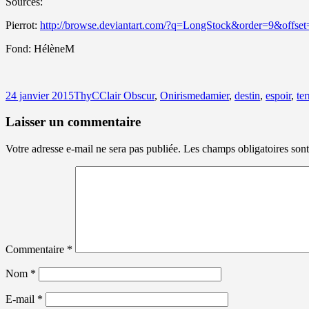
Sources:
Pierrot:
http://browse.deviantart.com/?q=LongStock&order=9&offse
Fond: HélèneM
Publié
Auteur
Catégories
Mots-
24 janvier 2015
ThyC
Clair Obscur
,
Onirisme
damier
,
destin
,
espoir
,
ter
le
clés
Laisser un commentaire
Votre adresse e-mail ne sera pas publiée.
Les champs obligatoires son
Commentaire
*
Nom
*
E-mail
*