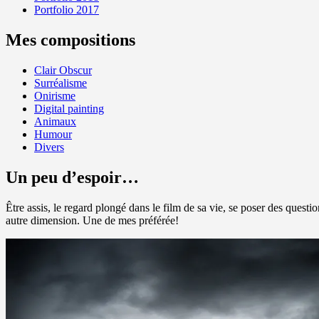
Portfolio 2017
Mes compositions
Clair Obscur
Surréalisme
Onirisme
Digital painting
Animaux
Humour
Divers
Un peu d’espoir…
Être assis, le regard plongé dans le film de sa vie, se poser des quest
autre dimension. Une de mes préférée!