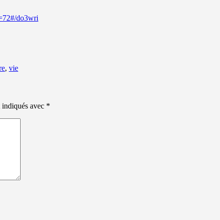
t=72#/do3wri
re
,
vie
t indiqués avec
*