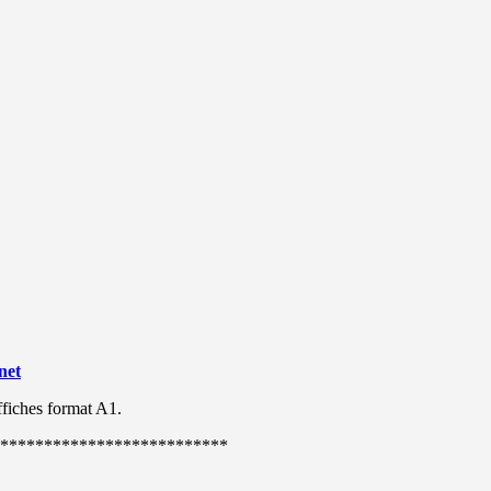
net
affiches format A1.
**************************