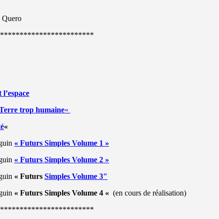
n Quero
************************
t l’espace
Terre trop humaine
«
té
«
éguin
« Futurs Simples Volume 1 »
éguin
« Futurs Simples Volume 2 »
éguin
« Futurs
Simples Volume 3″
éguin
« Futurs Simples Volume 4 «
(en cours de réalisation)
************************