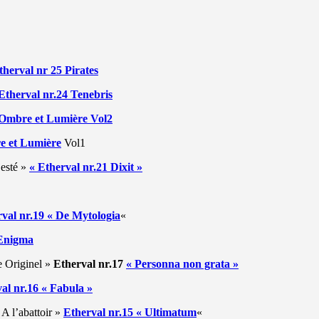
herval nr 25 Pirates
Etherval nr.24 Tenebris
 Ombre et Lumière Vol2
e et Lumière
Vol1
esté »
« Etherval nr.21 Dixit »
val nr.19 « De Mytologia
«
 Enigma
e Originel »
Etherval nr.17
« Personna non grata »
al nr.16 « Fabula »
 A l’abattoir »
Etherval nr.15 « Ultimatum
«