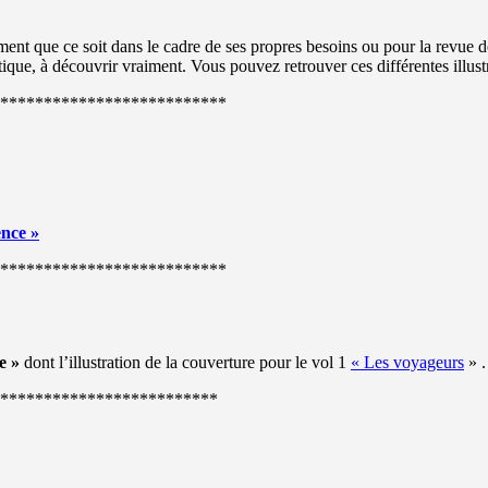
ement que ce soit dans le cadre de ses propres besoins ou pour la revue 
que, à découvrir vraiment. Vous pouvez retrouver ces différentes illust
**************************
nce »
**************************
e »
dont l’illustration de la couverture pour le vol 1
« Les voyageurs
» .
*************************