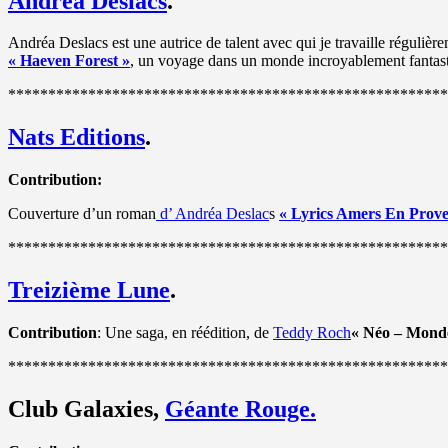
Andréa Deslacs
.
Andréa Deslacs est une autrice de talent avec qui je travaille régulièr
« Haeven Forest »
, un voyage dans un monde incroyablement fantasti
*******************************************************
Nats Editions
.
Contribution:
Couverture d’un roman
d’ Andréa Deslac
s
« Lyrics Amers En Prove
*******************************************************
Treizième Lune
.
Contribution
: Une saga, en réédition, de
Teddy Roch
« Néo – Mond
*******************************************************
Club Galaxies,
Géante Rouge.