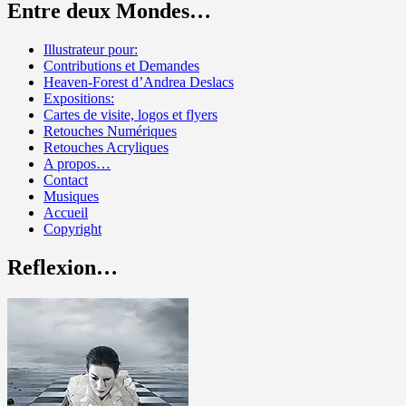
Entre deux Mondes…
Illustrateur pour:
Contributions et Demandes
Heaven-Forest d’Andrea Deslacs
Expositions:
Cartes de visite, logos et flyers
Retouches Numériques
Retouches Acryliques
A propos…
Contact
Musiques
Accueil
Copyright
Reflexion…