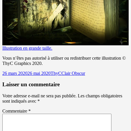
Illustration en grande taille.
Vous n’êtes pas autorisé à utiliser ou redistribuer cette illustration ©
ThyC Graphics 2020.
Publié
Auteur
Catégories
26 mars 2020
26 mai 2020
ThyC
Clair Obscur
le
Laisser un commentaire
Votre adresse e-mail ne sera pas publiée.
Les champs obligatoires
sont indiqués avec
*
Commentaire
*