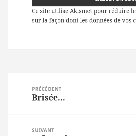
Ce site utilise Akismet pour réduire l
sur la façon dont les données de vos 
Navigation
de
PRÉCÉDENT
Brisée…
l’article
Article
précédent :
SUIVANT