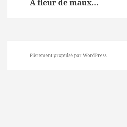
A fleur de maux…
Article
suivant :
Fièrement propulsé par WordPress