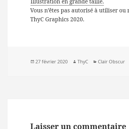
Illustration en grande taille.
Vous n’êtes pas autorisé à utiliser ou 
ThyC Graphics 2020.
Publié
Auteur
Catégories
27 février 2020
ThyC
Clair Obscur
le
Laisser un commentaire